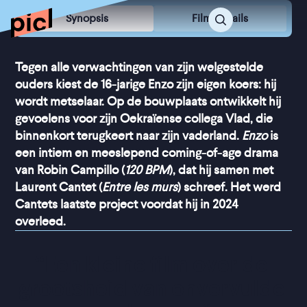
Synopsis
Film Details
Tegen alle verwachtingen van zijn welgestelde
ouders kiest de 16-jarige Enzo zijn eigen koers: hij
wordt metselaar. Op de bouwplaats ontwikkelt hij
gevoelens voor zijn Oekraïense collega Vlad, die
binnenkort terugkeert naar zijn vaderland.
Enzo
is
een intiem en meeslepend coming-of-age drama
van Robin Campillo (
120 BPM
), dat hij samen met
Laurent Cantet (
Entre les murs
) schreef. Het werd
Cantets laatste project voordat hij in 2024
overleed.
“
Een kleine film over de 
grootsheid van onvervulde 