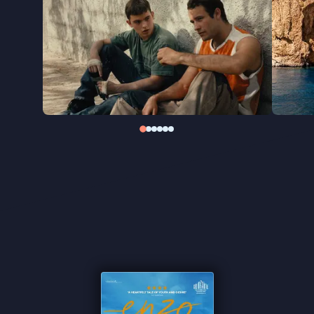
in. De film werd onder anderen geproduceerd door
filmgrootheden Jacques Audiard en de gebroeders
Dardenne.
"Intrigerend coming-of-age verhaal" ★★★★ VPRO
Cinema
"Ontroerende ontdekkingstocht van een Franse
tiener" ★★★★ Trouw
"A heartfelt tale of youth and desire" ★★★★ The
Guardian
"Robin Campillo honors the late Laurent Cantet
with a film that embodies the best of both
directors" - Variety