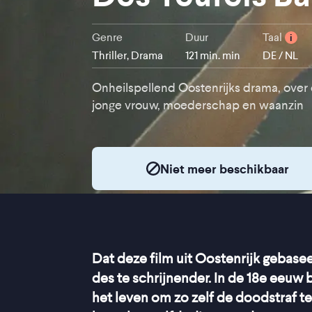
Genre
Duur
Taal
i
Thriller, Drama
121 min. min
DE / NL
Onheilspellend Oostenrijks drama, over
jonge vrouw, moederschap en waanzin
Niet meer beschikbaar
Dat deze film uit Oostenrijk gebasee
des te schrijnender. In de 18e eeu
het leven om zo zelf de doodstraf te