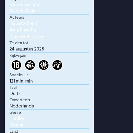
Veronika Franz
Severin Fiala
Acteurs
David Scheid
Anja Plaschg
Maria Hofstätter
Te zien tot
24 augustus 2025
Kijkwijzer
Speelduur
121 min. min
Taal
Duits
Ondertitels
Nederlands
Genre
Thriller
Drama
Land