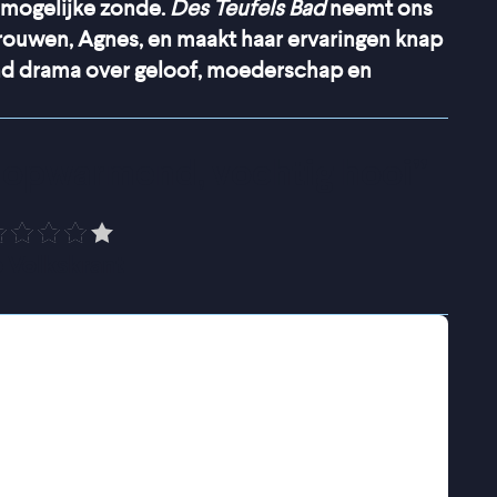
 mogelijke zonde.
Des Teufels Bad
neemt ons
 vrouwen, Agnes, en maakt haar ervaringen knap
end drama over geloof, moederschap en
m opwarmend, vochtig hooi
”
 Volkskrant
vige en hoogsensitieve Agnes nog maar net
thuis voelt in de wereld van haar man: een
an haar familie. De emotioneel kille dagen
wachtingen, worden haar al snel teveel. Agnes
 eigen restricties worden alsmaar
emer. Al snel lijkt haar enige uitweg