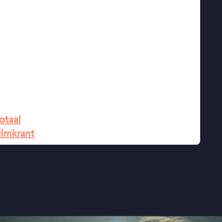
erin Fiala maakte eerder de zeer succesvolle
ie een Amerikaanse remake kreeg als
 zij
The Lodge
(2019).
haal” ★★★★ NRC
religie en depressie” ★★★★ Trouw
de film gebaseerd is op ware gebeurtenissen”
otaal
ilmkrant