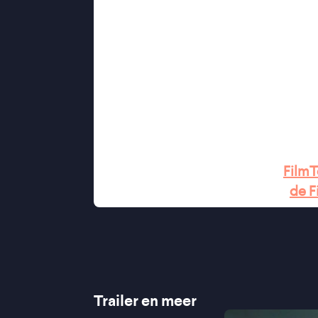
schokkend gewelddadig te zijn.
Regisseursduo Veronika Franz en Sev
horrorfilm
Ich Seh, Ich Seh
(2014), d
Goodnight Mommy
. Hierna maakten
“Duister, schokkend en triest ver
“Fascinerend griezelkabinet rond 
“De grootste horror is nog wel dat 
★★★★ VPRO Cinema
“Onthutsend drama” ★★★1/2
FilmT
“Invoelbaar en akelig actueel” –
de F
Trailer en meer