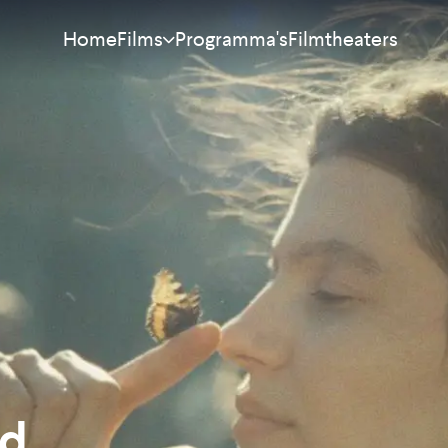
Home
Programma's
Filmtheaters
Films
Meest bekeken
Nieuw
Aanraders
Binnenkort
Alle films
ad