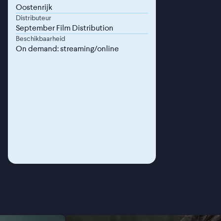
Oostenrijk
Distributeur
September Film Distribution
Beschikbaarheid
On demand: streaming/online