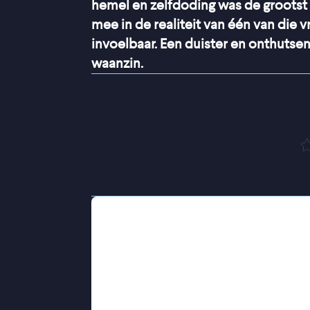
hemel en zelfdoding was de grootst
mee in de realiteit van één van die
invoelbaar. Een duister en onthuts
waanzin.
“
Broeit als langzaa
de
Oostenrijk, 18de eeuw. De diepgelo
getrouwd als blijkt dat ze zich niet 
kleine vissersgemeenschap ver weg v
die bestaan uit werk, klusjes en ver
trekt zich steeds verder terug. Haar
beklemmender, haar melancholie extr