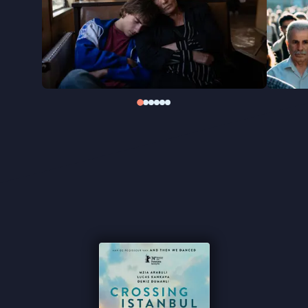
niet alleen een empathisch verhaal over hoe twee
mensen met ideologische verschillen langzaam
nader tot elkaar komen, hij brengt tegelijkertijd een
ode aan de rijke diversiteit van Istanbul. De film
beleefde zijn wereldpremière op de Berlinale en
werd er bekroond met de Teddy Jury Award.
“Boeiende roadtrip die oproept tot tolerantie”
★★★★ Trouw
“Met een melancholische en toch hoopvolle
ondertoon” ★★★ de Volkskrant
“Prachtig portret van de stad” ★★★★ FilmTotaal
“Viering van de vrijheid die heerst in de krochten
van de chaotische grootstad” - de Filmkrant
“Terrific Istanbul-set culture-clash drama” ★★★★
The Guardian