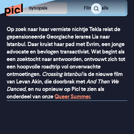
Synopsis
Film Details
Op zoek naar haar vermiste nichtje Tekla reist de
gepensioneerde Georgische lerares Lia naar
Istanbul. Daar kruist haar pad met Evrim, een jonge
advocate en bevlogen transactivist. Wat begint als
een zoektocht naar antwoorden, ontvouwt zich tot
een hoopvolle roadtrip vol onverwachte
ontmoetingen.
Crossing Istanbul
is de nieuwe film
van Levan Akin, die doorbrak met
And Then We
Danced
, en nu opnieuw op Picl te zien als
onderdeel van onze
Queer Summer
.
“
Prachtig subtiel en 
oprecht
”