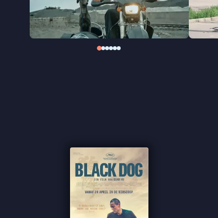
samenleving. De film ging in première op het
Filmfestival van Cannes, waar zowel regisseur Guan
Hu als de hond Xin in de prijzen vielen.
"Even bijtend als vermakelijk" ★★★★★ VPRO
Cinema
"Een gevoeliger honden-filmoptreden zul je dit jaar
niet vinden" ★★★★ de Volkskrant
"Surrealistisch mooie Chinese western" ★★★★
NRC
"Alleen het openingsshot is al een bioscoopbezoek
waard" -
de Filmkrant
"Chinese parel om te koesteren" ★★★★
FilmTotaal
"Knappe visuele stijl" ★★★★
InDeBioscoop
"Een prachtige film" ★★★★1/2
Cinemagazine