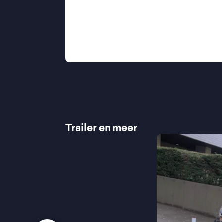
“Levert hartverscheurende kritiek 
“Confronterend, furieus makend en 
“Een ontroerend verhaal dat tegelijk
hoognodige verandering” ★★★★½ 
Trailer en meer