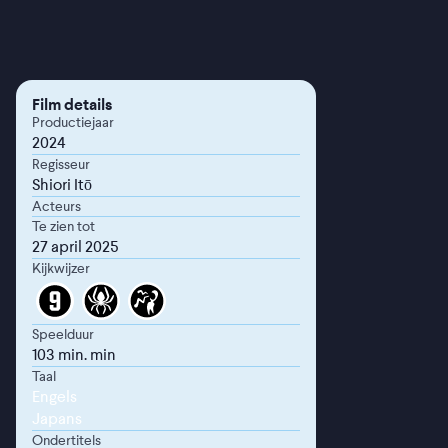
Film details
Productiejaar
2024
Regisseur
Shiori Itō
Acteurs
Te zien tot
27 april 2025
Kijkwijzer
Speelduur
103 min. min
Taal
Engels
Japans
Ondertitels