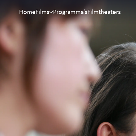
Home
Programma's
Filmtheaters
Films
Meest bekeken
Nieuw
Aanraders
Binnenkort
Alle films