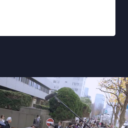
op Japan” NRC
ontroerend” - de Filmkrant
ertijd een belangrijk bewijs levert van een
Cinemagazine