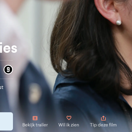
ies
st
Bekijk trailer
Wil ik zien
Tip deze film