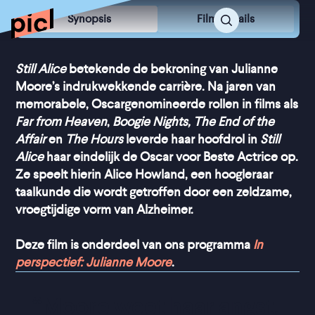
Synopsis
Film Details
Still Alice
betekende de bekroning van Julianne
Moore’s indrukwekkende carrière. Na jaren van
memorabele, Oscargenomineerde rollen in films als
Far from Heaven
,
Boogie Nights, The End of the
Affair
en
The Hours
leverde haar hoofdrol in
Still
Alice
haar eindelijk de Oscar voor Beste Actrice op.
Ze speelt hierin Alice Howland, een hoogleraar
taalkunde die wordt getroffen door een zeldzame,
vroegtijdige vorm van Alzheimer.
Deze film is onderdeel van ons programma
In
perspectief: Julianne Moore
.
“
Moore weet haar angst, 