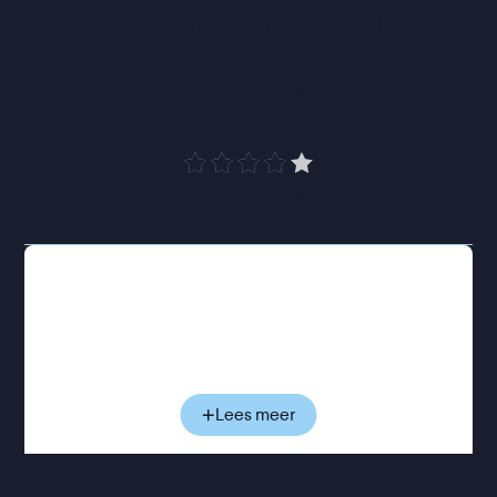
frustratie en woede 
werkelijk prachtig neer te 
zetten
”
FilmTotaal
Alice heeft haar leven op orde: ze is een gevierd
hoogleraar taalkunde, gelukkig getrouwd en
moeder van drie volwassen kinderen. Tot ze steeds
vaker woorden vergeet en merkt dat haar
geheugen haar in de steek laat. De diagnose is
onverbiddelijk: een zeldzame, vroegtijdige vorm
Lees meer
van de ziekte van Alzheimer. Terwijl Alice langzaam
grip verliest op haar herinneringen, probeert haar
familie zich staande te houden in een werkelijkheid