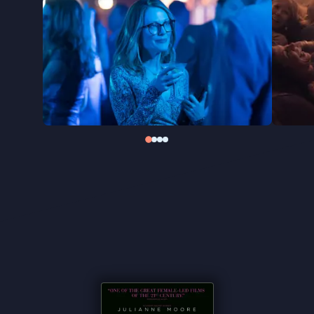
Dit keer verplaatst hij het verhaal naar de
Verenigde Staten, met Julianne Moore in de
hoofdrol. Lelio maakte deze nieuwe versie vooral
omdat hij groot bewonderaar is van Moore - en dat
merk je aan alles.
Gloria Bell
is onderdeel van Picl’s
mini retroperspectief
In perspectief: Julianne
Moore
.
"Erg amusant en ontroerend" ★★★★
VPRO
Cinema
"Prachtig portret van vrolijk dansende gescheiden
vijftiger" ★★★★ NRC
"Briljante rol van Julianne Moore" ★★★★
The
Guardian
''Sprankelende Julianne Moore die maakt indruk als
de gescheiden Gloria Bell'' -
de Filmkrant