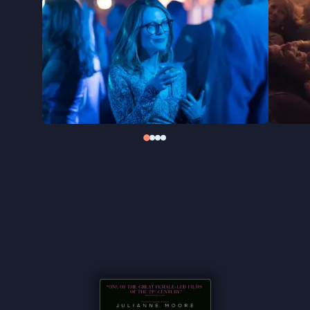
Dit keer verplaatst hij het verhaal naar de
Verenigde Staten, met Julianne Moore in de
hoofdrol. Lelio maakte deze nieuwe versie vooral
omdat hij groot bewonderaar is van Moore - en dat
merk je aan alles.
Gloria Bell
is onderdeel van Picl’s
mini retroperspectief
In perspectief: Julianne
Moore
.
"Erg amusant en ontroerend" ★★★★
VPRO
Cinema
"Prachtig portret van vrolijk dansende gescheiden
vijftiger" ★★★★ NRC
"Briljante rol van Julianne Moore" ★★★★
The
Guardian
''Sprankelende Julianne Moore die maakt indruk als
de gescheiden Gloria Bell'' -
de Filmkrant